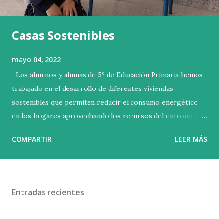
Casas Sostenibles
mayo 04, 2022
Los alumnos y alumas de 5º de Educación Primaria hemos
trabajado en el desarrollo de diferentes viviendas
sostenibles que permiten reducir el consumo energético
en los hogares aprovechando los recursos del entrono y
fomentando el reciclaje. Con la creación de diferentes
COMPARTIR
LEER MÁS
maquetas, nos hemos convertido en verdaderos
arquitectos comprometidos con el planeta. En dichas
maquetas, hemos utilizado elementos como paneles
termosolares, aerogeneradores, piscinas ecológicas… Os
Entradas recientes
dejamos nuestro trabajo plasmado en imágenes y deseamos
que os guste.